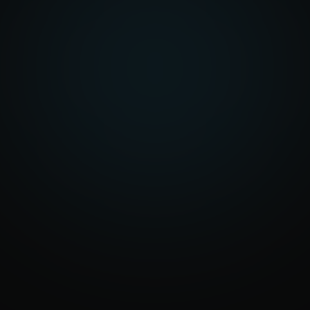
Raccontaci cosa vuoi
costruire
Che si tratti di un sito, un gestionale,
un’automazione o una nuova piattaforma, ti
aiutiamo a capire la soluzione più adatta.
Parliamo del tuo progetto
Scopri i servizi
Risposta in 1 giorno lavorativo
info@eraone.it