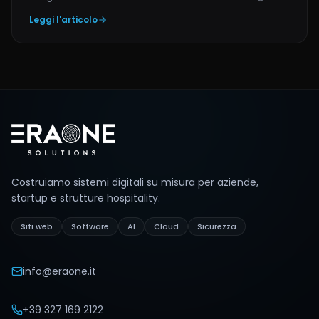
Leggi l'articolo
Footer
Costruiamo sistemi digitali su misura per aziende,
startup e strutture hospitality.
Siti web
Software
AI
Cloud
Sicurezza
info@eraone.it
+39 327 169 2122