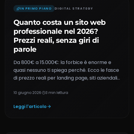
IN PRIMO PIANO
DIGITAL STRATEGY
Quanto costa un sito web
professionale nel 2026?
Prezzi reali, senza giri di
parole
Da 800€ a 15.000€: la forbice è enorme e
quasi nessuno ti spiega perché. Ecco le fasce
di prezzo reali per landing page, siti aziendali
ed e-commerce — e cosa stai davvero
comprando in ognuna.
10 giugno 2026
·
3
min
lettura
Leggi l'articolo