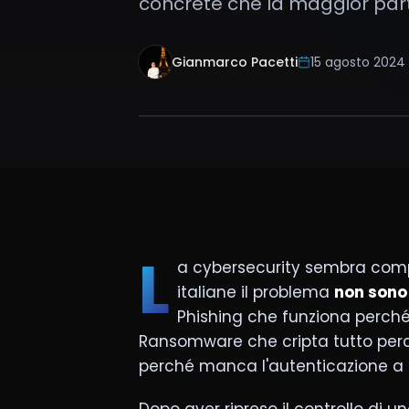
concrete che la maggior parte
Gianmarco Pacetti
15 agosto 2024
L
a cybersecurity sembra comp
italiane il problema
non sono 
Phishing che funziona perché
Ransomware che cripta tutto perch
perché manca l'autenticazione a d