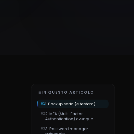
IN QUESTO ARTICOLO
1. Backup serio (e testato)
01
2. MFA (Multi-Factor
02
Authentication) ovunque
3. Password manager
03
aziendale