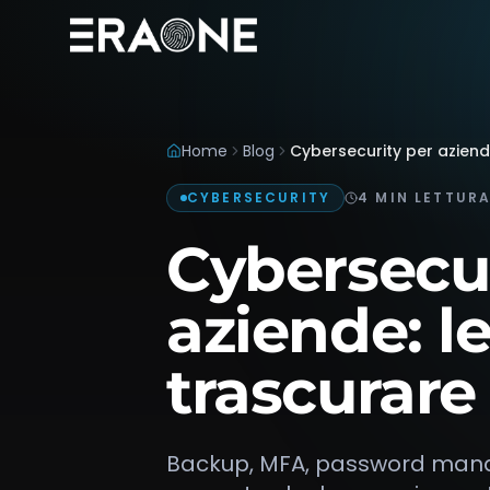
Vai al contenuto principale
Home
Blog
Cybersecurity per aziend
CYBERSECURITY
4
MIN
LETTUR
Cybersecur
aziende: l
trascurare
Backup, MFA, password manag