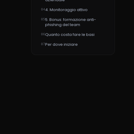
4. Monitoraggio attivo
04
5. Bonus: formazione anti-
05
phishing del team
Quanto costa fare le basi
06
Per dove iniziare
07