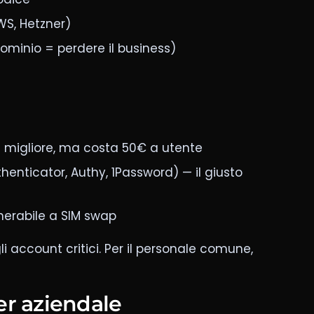
WS, Hetzner)
dominio = perdere il business)
 migliore, ma costa 50€ a utente
enticator, Authy, 1Password) — il giusto
nerabile a SIM swap
li account critici. Per il personale comune,
r aziendale