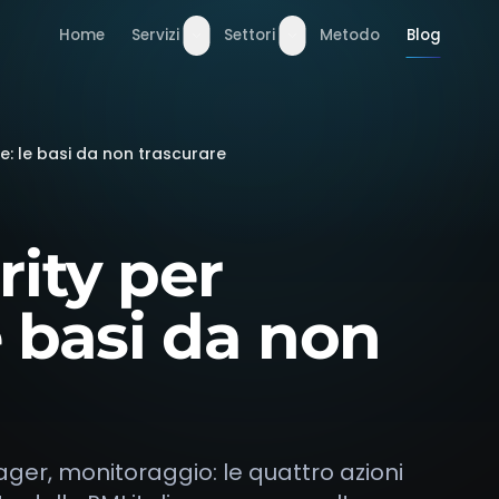
Home
Servizi
Settori
Metodo
Blog
e: le basi da non trascurare
A
ity per
e basi da non
er, monitoraggio: le quattro azioni