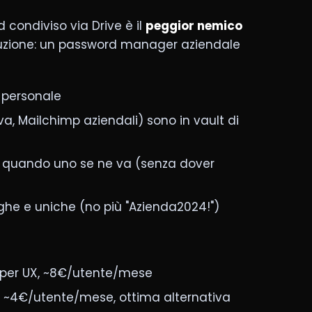
d condiviso via Drive è il
peggior nemico
oluzione: un password manager aziendale
 personale
a, Mailchimp aziendali) sono in vault di
o quando uno se ne va (senza dover
he e uniche (no più "Azienda2024!")
re per UX, ~8€/utente/mese
, ~4€/utente/mese, ottima alternativa