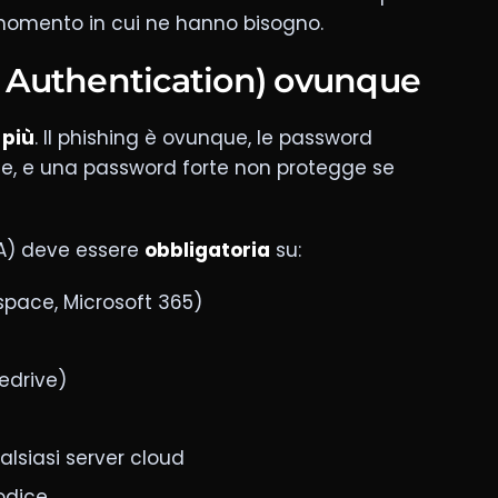
 momento in cui ne hanno bisogno.
r Authentication) ovunque
 più
. Il phishing è ovunque, le password
, e una password forte non protegge se
FA) deve essere
obbligatoria
su:
space, Microsoft 365)
edrive)
lsiasi server cloud
odice