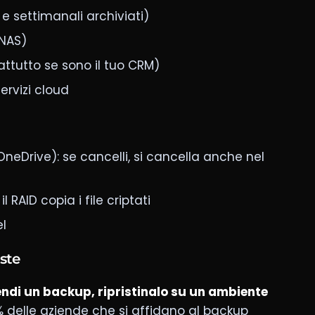
 settimanali archiviati)
 NAS)
attutto se sono il tuo CRM)
ervizi cloud
neDrive): se cancelli, si cancella anche nel
il RAID copia i file criptati
l
ste
ndi un backup, ripristinalo su un ambiente
70% delle aziende che si affidano al backup