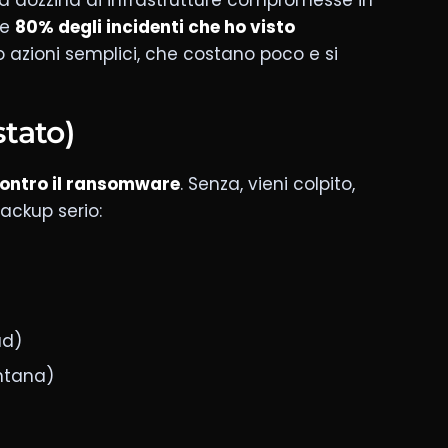
una dozzina di infrastrutture compromesse in
he
80% degli incidenti che ho visto
o azioni semplici, che costano poco e si
stato)
contro il ransomware
. Senza, vieni colpito,
ackup serio:
ud)
ntana)