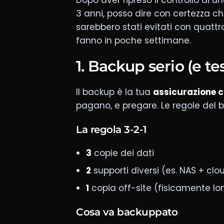
Dopo aver ripreso il controllo di 
3 anni, posso dire con certezza c
sarebbero stati evitati con quattr
fanno in poche settimane.
1. Backup serio (e te
Il backup è la tua
assicurazione 
pagano, e pregare. Le regole del b
La regola 3-2-1
3
copie dei dati
2
supporti diversi (es. NAS + clo
1
copia off-site (fisicamente lo
Cosa va backuppato