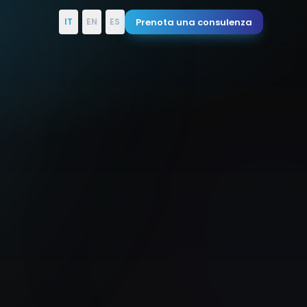
Prenota una consulenza
IT
·
EN
·
ES