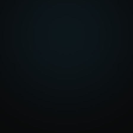
Raccontaci cosa vuoi
costruire
Che si tratti di un sito, un gestionale,
un’automazione o una nuova piattaforma, ti
aiutiamo a capire la soluzione più adatta.
Parliamo del tuo progetto
Scopri i servizi
Risposta in 1 giorno lavorativo
info@eraone.it