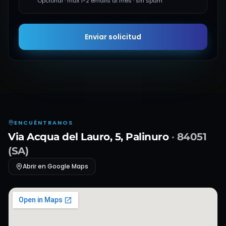
Opcional · máx 1-2 emails al mes · sin spam
Enviar solicitud
ENCUÉNTRANOS
Via Acqua del Lauro, 5
,
Palinuro
·
84051
(
SA
)
Abrir en Google Maps