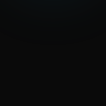
Hablemos de tu proyecto
Descubre los servicios
Respuesta en 1 día laborable
info@eraone.it
QUÉ PASA DESPUÉS
Analizamos la solicitud
0
1
Entendemos objetivos y contexto.
Te contactamos
0
2
Una llamada o un email para aclarar.
Definimos las prioridades
0
3
Qué hace falta de verdad y en qué orden.
Preparamos la propuesta
0
4
Presupuesto estructurado y plazos reales.